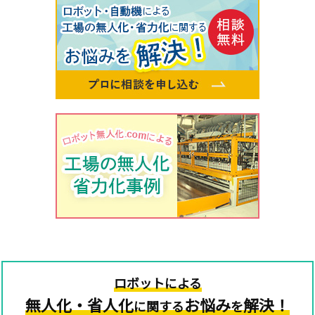
ロボットによる
無人化・省人化
お悩み
解決！
に関する
を