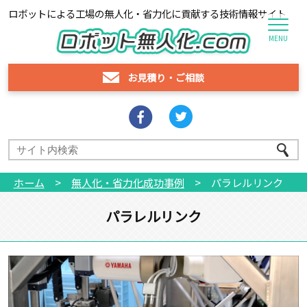
ロボットによる工場の無人化・省力化に貢献する技術情報サイト
MENU
お見積り
・
ご相談
ホーム
>
無人化・省力化成功事例
>
パラレルリンク
パラレルリンク