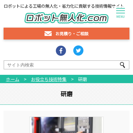
ロボットによる工場の無人化・省力化に貢献する技術情報サイト
MENU
お見積り
・
ご相談
ホーム
>
お役立ち技術特集
>
研磨
研磨